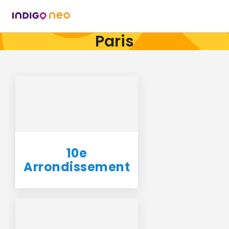
Paris
10e
Arrondissement