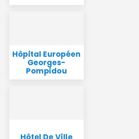
Hôpital Européen
Georges-
Pompidou
Hôtel De Ville