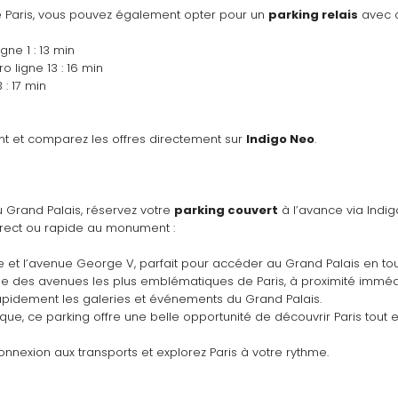
de Paris, vous pouvez également opter pour un 
parking relais
 avec 
igne 1 : 13 min
ro ligne 13 : 16 min
 : 17 min
t et comparez les offres directement sur 
Indigo Neo
.
u Grand Palais, réservez votre 
parking couvert
 à l’avance via Indig
rect ou rapide au monument :
ne et l’avenue George V, parfait pour accéder au Grand Palais en tou
’une des avenues les plus emblématiques de Paris, à proximité imméd
e rapidement les galeries et événements du Grand Palais.
orique, ce parking offre une belle opportunité de découvrir Paris tout 
connexion aux transports et explorez Paris à votre rythme.