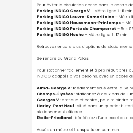
Place de la Concorde
Pour éviter la circulation dense dans le centre 
3608 Pl. de la Concorde, 75008 Paris
Parking INDIGO George V
 – Métro ligne 1 : 11 min
Parking INDIGO Louvre-Samaritaine
 – Métro l
Parking INDIGO Haussmann-Printemps
 – Mét
Parking INDIGO Porte de Champerret
 – Bus 93
Parking disponible À la demande
Parking INDIGO Hoche
 – Métro ligne 1 : 17 min
Y aller
Retrouvez encore plus d’options de stationnemen
Pont Marie
Se rendre au Grand Palais
48 Rue de l'Hôtel de ville, 75004 Paris
Pour stationner facilement et à prix réduit près d
INDIGO adaptés à vos besoins, avec un accès di
Parking disponible À la demande
Alma-George V
 : idéalement situé entre la Sei
Y aller
Champs-Élysées
 : stationnez à deux pas de l
Georges V
 : pratique et central, pour rejoindr
Harley-Pont Neuf
 : situé dans un quartier hist
Rond Point des Champs Elysées
stationnement efficace.
3 Av. Matignon, 75008 Paris
Étoile-Friedland
 : bénéficiez d’une excellente 
Accès en métro et transports en commun