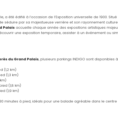
ale, a été édifié à l’occasion de l’Exposition universelle de 1900. Si
 séduire par sa majestueuse verrière et son rayonnement culturel
d Palais
 accueille chaque année des expositions artistiques majeur
ouvrir une exposition temporaire, assister à un événement ou simpl
près du Grand Palais
, plusieurs parkings INDIGO sont disponibles 
ed (1,2 km)
ied (1,3 km)
 km)
 pied (1,8 km)
ied (1,9 km)
0 minutes à pied, idéals pour une balade agréable dans le centre de