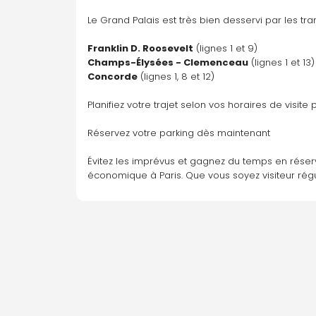
Parking disponible À la demande
Le Grand Palais est très bien desservi par les tr
Y aller
Franklin D. Roosevelt
 (lignes 1 et 9)
Champs-Élysées - Clemenceau
 (lignes 1 et 13)
Concorde
 (lignes 1, 8 et 12)
Planifiez votre trajet selon vos horaires de visit
Réservez votre parking dès maintenant
Évitez les imprévus et gagnez du temps en réser
économique à Paris. Que vous soyez visiteur régul