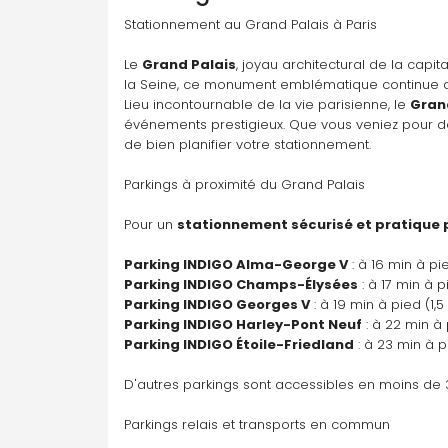
Parking disponible À la demande
Stationnement au Grand Palais à Paris
Y aller
Le 
Grand Palais
, joyau architectural de la capit
la Seine, ce monument emblématique continue de
Invalides
Lieu incontournable de la vie parisienne, le 
Gran
23 Rue de Constantine, 75007 Paris
événements prestigieux. Que vous veniez pour déc
de bien planifier votre stationnement.
Parkings à proximité du Grand Palais
Parking disponible À la demande
Y aller
Pour un 
stationnement sécurisé et pratique 
Parking INDIGO Alma-George V
 : à 16 min à pi
Louvre Samaritaine
Parking INDIGO Champs-Élysées
 : à 17 min à p
1 Pl. du Louvre, 75001 Paris
Parking INDIGO Georges V
 : à 19 min à pied (1,5
Parking INDIGO Harley-Pont Neuf
 : à 22 min à
Parking INDIGO Étoile-Friedland
 : à 23 min à p
Parking disponible À la demande
D'autres parkings sont accessibles en moins de 3
Y aller
Parkings relais et transports en commun