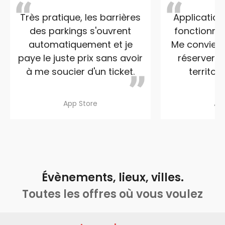
Très pratique, les barrières
Applicatio
des parkings s'ouvrent
fonctionnal
automatiquement et je
Me convient
paye le juste prix sans avoir
réserver u
à me soucier d'un ticket.
territoir
App Store
Ap
Évènements, lieux, villes.
Toutes les offres où vous voulez