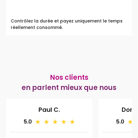
Contrôlez la durée et payez uniquement le temps
réellement consommé.
Nos clients
en parlent mieux que nous
Paul C.
Domi
5.0
5.0