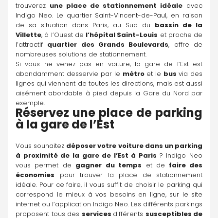
trouverez 
une place de stationnement idéale
 avec 
Indigo Neo. Le quartier Saint-Vincent-de-Paul, en raison 
de sa situation dans Paris, au Sud du 
bassin de la 
Villette
, à l’Ouest de 
l’hôpital Saint-Louis
 et proche de 
l’attractif 
quartier des Grands Boulevards
, offre de 
nombreuses solutions de stationnement.
Si vous ne venez pas en voiture, la gare de l’Est est 
abondamment desservie par le 
métro
 et le 
bus 
via des 
lignes qui viennent de toutes les directions, mais est aussi 
aisément abordable à pied depuis la Gare du Nord par 
exemple.
Réservez une place de parking 
à la gare de l’Est
Vous souhaitez 
déposer votre voiture dans un parking 
à proximité de la gare de l’Est à Paris 
? Indigo Neo 
vous permet de 
gagner du temps
 et de
 faire des 
économies
 pour trouver la place de stationnement 
idéale. Pour ce faire, il vous suffit de choisir le parking qui 
correspond le mieux à vos besoins en ligne, sur le site 
internet ou l’application Indigo Neo. Les différents parkings 
proposent tous des 
services 
différents 
susceptibles de 