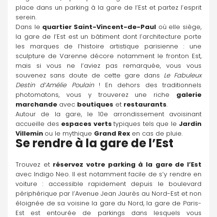
place dans un parking à la gare de l’Est et partez l’esprit 
serein.
Dans le 
quartier Saint-Vincent-de-Paul
 où elle siège, 
la gare de l’Est est un bâtiment dont l’architecture porte 
les marques de l’histoire artistique parisienne : une 
sculpture de Varenne décore notamment le fronton Est, 
mais si vous ne l’aviez pas remarquée, vous vous 
souvenez sans doute de cette gare dans 
Le Fabuleux 
Destin d’Amélie Poulain 
! En dehors des traditionnels 
photomatons, vous y trouverez une riche 
galerie 
marchande
 avec 
boutiques
 et 
restaurants
.
Autour de la gare, le 10e arrondissement avoisinant 
accueille des 
espaces verts 
typiques tels que le 
Jardin 
Villemin 
ou le mythique 
Grand Rex 
en cas de pluie.
Se rendre à la gare de l’Est
Trouvez et 
réservez votre parking à la gare de l’Est
avec Indigo Neo. Il est notamment facile de s’y rendre en 
voiture : accessible rapidement depuis le boulevard 
périphérique par l’Avenue Jean Jaurès au Nord-Est et non 
éloignée de sa voisine la gare du Nord, la gare de Paris-
Est est entourée de parkings dans lesquels vous 