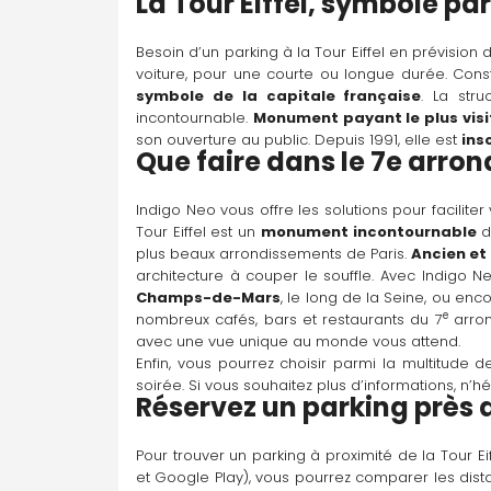
La Tour Eiffel, symbole par
Radio France
Besoin d’un parking à la Tour Eiffel en prévision
17 Rue du Ranelagh, 75016 Paris
voiture, pour une courte ou longue durée. Constru
symbole de la capitale française
. La stru
incontournable. 
Monument payant le plus vis
son ouverture au public. Depuis 1991, elle est 
ins
Parking disponible À la demande
Que faire dans le 7e arron
Y aller
Indigo Neo vous offre les solutions pour faciliter 
Tour Eiffel est un 
monument incontournable
 
plus beaux arrondissements de Paris. 
Ancien et
architecture à couper le souffle. Avec Indigo N
Champs-de-Mars
, le long de la Seine, ou enc
e
nombreux cafés, bars et restaurants du 7
 arro
avec une vue unique au monde vous attend.
Enfin, vous pourrez choisir parmi la multitude 
soirée. Si vous souhaitez plus d’informations, n’hési
Réservez un parking près d
Pour trouver un parking à proximité de la Tour Eiff
et Google Play), vous pourrez comparer les dista