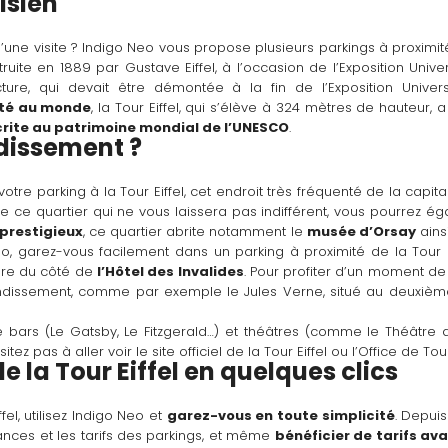
isien
 d’une visite ? Indigo Neo vous propose plusieurs parkings à proximi
ite en 1889 par Gustave Eiffel, à l’occasion de l’Exposition Univer
cture, qui devait être démontée à la fin de l’Exposition Universe
ité au monde
, la Tour Eiffel, qui s’élève à 324 mètres de hauteur, a
crite au patrimoine mondial de l’UNESCO
.
dissement ? 
votre parking à la Tour Eiffel, cet endroit très fréquenté de la capita
de ce quartier qui ne vous laissera pas indifférent, vous pourrez é
 prestigieux
, ce quartier abrite notamment le 
musée d’Orsay
 ains
eo, garez-vous facilement dans un parking à proximité de la Tour Ei
ore du côté de 
l’Hôtel des Invalides
. Pour profiter d’un moment de
ndissement, comme par exemple le Jules Verne, situé au deuxièm
de bars (Le Gatsby, Le Fitzgerald…) et théâtres (comme le Théâtre d
tez pas à aller voir le site officiel de la Tour Eiffel ou l’Office de To
e la Tour Eiffel en quelques clics
el, utilisez Indigo Neo et 
garez-vous en toute simplicité
. Depuis
nces et les tarifs des parkings, et même 
bénéficier de tarifs a