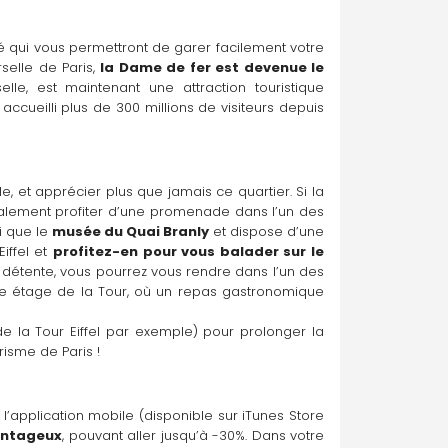
té qui vous permettront de garer facilement votre 
selle de Paris, 
la Dame de fer est devenue le 
lle, est maintenant une attraction touristique 
 accueilli plus de 300 millions de visiteurs depuis 
le, et apprécier plus que jamais ce quartier. Si la 
galement profiter d’une promenade dans l’un des 
i que le 
musée du Quai Branly
 et dispose d’une 
ffel et 
profitez-en pour vous balader sur le 
 détente, vous pourrez vous rendre dans l’un des 
e étage de la Tour, où un repas gastronomique 
e la Tour Eiffel par exemple) pour prolonger la 
urisme de Paris !
 l’application mobile (disponible sur iTunes Store 
vantageux
, pouvant aller jusqu’à -30%. Dans votre 