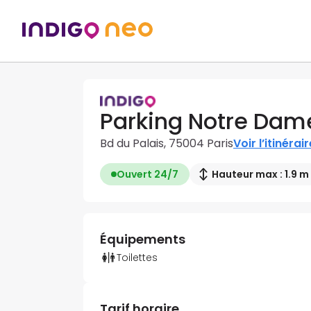
Parking Notre Dame 
Bd du Palais, 75004 Paris
Voir l’itinérair
Ouvert 24/7
Hauteur max : 1.9 m
Équipements
Toilettes
Tarif horaire