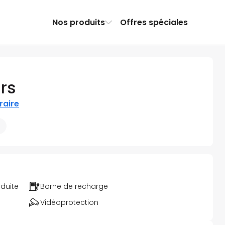
Nos produits
Offres spéciales
rs
éraire
éduite
Borne de recharge
Vidéoprotection