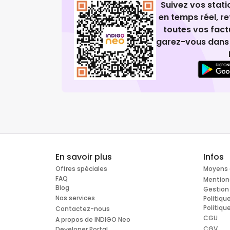
Suivez vos stat
en temps réel, 
toutes vos fact
garez-vous dans 
En savoir plus
Infos
Offres spéciales
Moyens 
FAQ
Mention
Blog
Gestion
Nos services
Politiqu
Politiqu
Contactez-nous
CGU
A propos de INDIGO Neo
CGV
Developer Portal