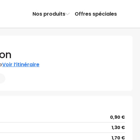
Nos produits
Offres spéciales
don
e
Voir l’itinéraire
m
0,90 €
1,30 €
1,70 €