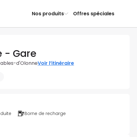
Nos produits
Offres spéciales
e - Gare
 Sables-d'Olonne
Voir l’itinéraire
éduite
Borne de recharge