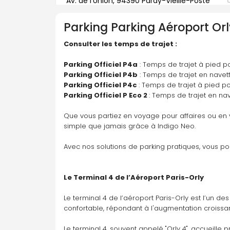
Av. de l'Union, 94390 Paray-Vieille-Poste
Parking
Parking Aéroport Orl
Parking disponible À la demande
Consulter les temps de trajet : 
Y aller
Parking Officiel P4a
 : Temps de trajet à pied po
Parking Officiel P4b
 : Temps de trajet en navett
Parking Officiel P4c 
: Temps de trajet à pied po
Parking Officiel P Eco 2 
: Temps de trajet en nav
Que vous partiez en voyage pour affaires ou en v
simple que jamais grâce à Indigo Neo. 
Avec nos solutions de parking pratiques, vous po
Le Terminal 4 de l’Aéroport Paris-Orly
Le terminal 4 de l’aéroport Paris-Orly est l’un d
confortable, répondant à l'augmentation croissant
Le terminal 4, souvent appelé "Orly 4", accueille 