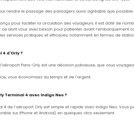
our rendre le passage des passagers aussi agréable que possible.
conçu pour faciliter la circulation des voyageurs. Il est doté de nom
out ce dont vous avez besoin pour patienter avant l’embarquement ou
des services pratiques et efficaces, notamment en termes de stati
 4 d'Orly ?
l'aéroport Paris-Orly est une décision judicieuse, que vous voyagie
nce, vous économisez du temps et de l'argent.
y Terminal 4 avec Indigo Neo ?
l 4 de l'aéroport Orly est simple et rapide avec Indigo Neo. Vous po
nible sur iPhone et Android), en quelques clics seulement. 