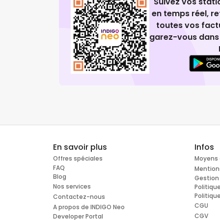
Suivez vos stat
en temps réel, 
toutes vos fact
garez-vous dans 
En savoir plus
Infos
Offres spéciales
Moyens 
FAQ
Mention
Blog
Gestion
Nos services
Politiqu
Politiqu
Contactez-nous
CGU
A propos de INDIGO Neo
CGV
Developer Portal