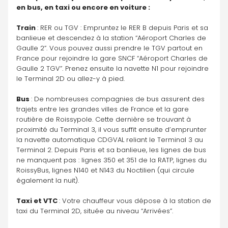
en bus, en taxi ou encore en voiture :
Train 
: RER ou TGV : Empruntez le RER B depuis Paris et sa 
banlieue et descendez à la station “Aéroport Charles de 
Gaulle 2”. Vous pouvez aussi prendre le TGV partout en 
France pour rejoindre la gare SNCF “Aéroport Charles de 
Gaulle 2 TGV”. Prenez ensuite la navette N1 pour rejoindre 
le Terminal 2D ou allez-y à pied.
Bus 
: De nombreuses compagnies de bus assurent des 
trajets entre les grandes villes de France et la gare 
routière de Roissypole. Cette dernière se trouvant à 
proximité du Terminal 3, il vous suffit ensuite d’emprunter 
la navette automatique CDGVAL reliant le Terminal 3 au 
Terminal 2. Depuis Paris et sa banlieue, les lignes de bus 
ne manquent pas : lignes 350 et 351 de la RATP, lignes du 
RoissyBus, lignes N140 et N143 du Noctilien (qui circule 
également la nuit).
Taxi et VTC 
: Votre chauffeur vous dépose à la station de 
taxi du Terminal 2D, située au niveau “Arrivées”.