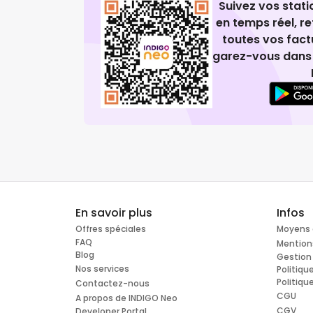
Suivez vos stat
en temps réel, 
toutes vos fact
garez-vous dans 
En savoir plus
Infos
Offres spéciales
Moyens 
FAQ
Mention
Blog
Gestion
Nos services
Politiqu
Politiqu
Contactez-nous
CGU
A propos de INDIGO Neo
CGV
Developer Portal