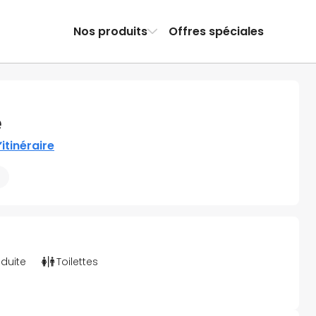
Nos produits
Offres spéciales
e
’itinéraire
éduite
Toilettes