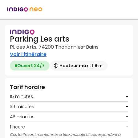
Parking Les arts
Pl. des Arts, 74200 Thonon-les-Bains
Voir l’itinéraire
Ouvert 24/7
Hauteur max : 1.9 m
Tarif horaire
15 minutes
-
30 minutes
-
45 minutes
-
1 heure
-
Ces tarifs sont mentionnés à titre indicatif et correspondent à