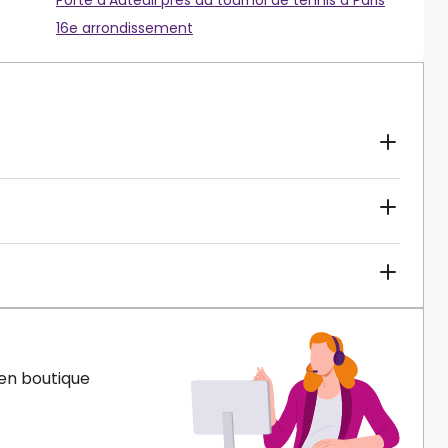
Porte d’Auteuil près du tournoi de tennis à Paris
16e arrondissement
en boutique