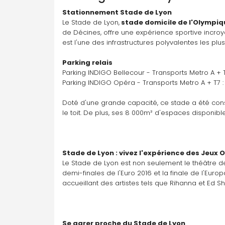
Stationnement Stade de Lyon
Le Stade de Lyon,
 stade domicile de l'Olympiq
de Décines, offre une expérience sportive incro
est l'une des infrastructures polyvalentes les p
Parking relais
Parking INDIGO Bellecour - Transports Metro A + T
Parking INDIGO Opéra - Transports Metro A + T7 :
Doté d'une grande capacité, ce stade a été const
le toit. De plus, ses 8 000m² d'espaces disponible
Stade de Lyon : vivez l'expérience des Jeux
Le Stade de Lyon est non seulement le théâtre de
demi-finales de l'Euro 2016 et la finale de l'Eur
accueillant des artistes tels que Rihanna et Ed S
Se garer proche du Stade de Lyon