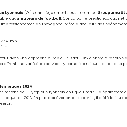
ue Lyonnais
 (OL) connu également sous le nom de
 Groupama St
yable aux
 amateurs de football
. Conçu par le prestigieux cabinet 
lus impressionnantes de l'hexagone, prête à accueillir des événemen
7 : 41 min
 41 min
ruit avec une approche durable, utilisant 100% d'énergie renouvelab
s offrent une variété de services, y compris plusieurs restaurants pou
 Olympiques 2024
s matchs de l'Olympique Lyonnais en Ligue 1, mais il a également a
opa League en 2018. En plus des événements sportifs, il a été le lieu
heeran.