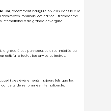
adium
, récemment inauguré en 2016 dans la ville 
d'architectes Populous, cet édifice ultramoderne 
ts internationaux de grande envergure.
le grâce à ses panneaux solaires installés sur 
r satisfaire toutes les envies culinaires.
ccueilli des événements majeurs tels que les 
 de concerts de renommée internationale, 