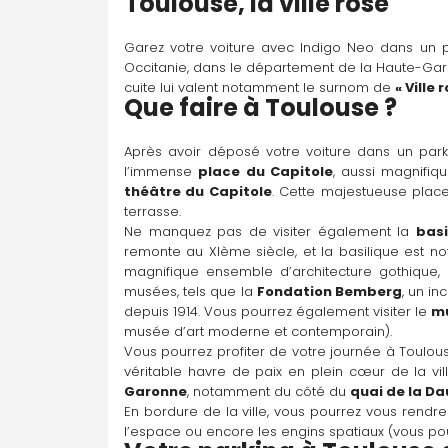
Toulouse, la ville rose
Esquirol
Garez votre voiture avec Indigo Neo dans un p
14 Pl. Etienne Esquirol, 31000 Toulouse
Occitanie, dans le département de la Haute-Garo
cuite lui valent notamment le surnom de 
« Ville 
Que faire à Toulouse ?
Parking disponible À la demande
Après avoir déposé votre voiture dans un park
Y aller
l’immense 
place du Capitole
théâtre du Capitole
. Cette majestueuse plac
terrasse.
Gare - Marengo
Ne manquez pas de visiter également la 
basi
2 Bd de Marengo, 31500 Toulouse
remonte au XIème siècle, et la basilique est 
magnifique ensemble d’architecture gothique, 
musées, tels que la 
Fondation Bemberg
, un in
depuis 1914. Vous pourrez également visiter le 
mu
Parking disponible À la demande
musée d’art moderne et contemporain).
Y aller
Vous pourrez profiter de votre journée à Toulo
véritable havre de paix en plein cœur de la vi
Garonne
Jean Jaurès
, notamment du côté du 
quai de la D
En bordure de la ville, vous pourrez vous rendre
16 All. Jean Jaurès, 31000 Toulouse
l’espace ou encore les engins spatiaux (vous pour