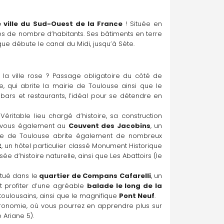
 ville du Sud-Ouest de la France
 ! Située en 
s de nombre d’habitants. Ses bâtiments en terre 
ue débute le canal du Midi, jusqu’à Sète.
a ville rose ? Passage obligatoire du côté de 
, aussi magnifique de jour comme de nuit, et où vous pourrez admirer le Capitole, qui abrite la mairie de Toulouse ainsi que le 
s et restaurants, l’idéal pour se détendre en 
éritable lieu chargé d’histoire, sa construction 
-vous également au 
Couvent des Jacobins
, un 
ille de Toulouse abrite également de nombreux 
t
, un hôtel particulier classé Monument Historique 
 d’histoire naturelle, ainsi que Les Abattoirs (le 
situé dans le
 quartier de Compans Cafarelli
, un 
t profiter d’une agréable 
balade le long de la 
oulousains, ainsi que le magnifique 
Pont Neuf
.
tronomie, où vous pourrez en apprendre plus sur 
 Ariane 5).