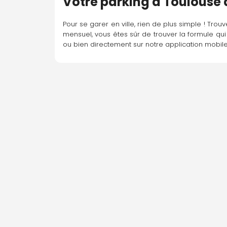
Votre parking à Toulouse 
Parking disponible À la demande
Pour se garer en ville, rien de plus simple ! Trouv
Y aller
mensuel, vous êtes sûr de trouver la formule qu
ou bien directement sur notre application mobile,
Matabiau Ramblas
75 All. Jean Jaurès, 31000 Toulouse
Parking disponible À la demande
Y aller
Parc des Carmes
Pl. des Carmes, 31000 Toulouse
Parking disponible À la demande
Y aller