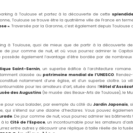
arking à Toulouse et partez à la découverte de cette 
splendide
nne, Toulouse se trouve être la quatrième ville de France en terme
rose »
. Traversée par la Garonne, c’est également depuis Toulouse q
ing à Toulouse, quoi de mieux que de partir à la découverte de l
e possède également l’avantage d’être bordée par de nombreux bar
lique Saint-Sernin
, un superbe édifice à l’architecture romane. V
notamment classée au 
patrimoine mondial de l’UNESCO
. Rendez
constitué notamment d’une église, et d’un superbe cloître. La v
contournable pour les amateurs d’art, située dans l’
Hôtel d’Asséza
sée des Augustins
 (le musée des Beaux-Arts de Toulouse), le Musée
use pour vous balader, par exemple du côté du 
Jardin Japonais
, 
lle, qui s’étend sur une dizaine d’hectares. Vous pouvez égalemen
aurade
. De jour comme de nuit, vous pourrez admirer les bâtiments t
 à la 
Cité de l’Espace
, un incontournable pour les amateurs d’as
rez entre autres y découvrir une réplique à taille réelle de la fusée