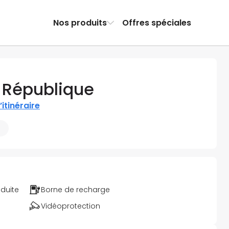
Nos produits
Offres spéciales
a République
l’itinéraire
m
éduite
Borne de recharge
Vidéoprotection