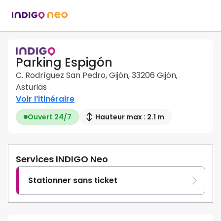
Parking Espigón
C. Rodríguez San Pedro, Gijón, 33206 Gijón,
Asturias
Voir l’itinéraire
Ouvert 24/7
Hauteur max : 2.1 m
Services INDIGO Neo
Stationner sans ticket