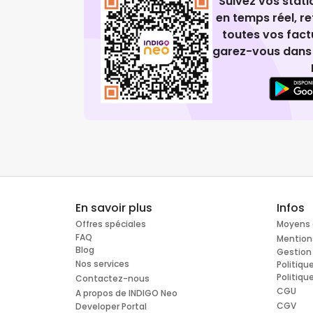
Suivez vos stat
en temps réel, 
toutes vos fact
garez-vous dans 
En savoir plus
Infos
Offres spéciales
Moyens 
FAQ
Mention
Blog
Gestion
Nos services
Politiqu
Politiqu
Contactez-nous
CGU
A propos de INDIGO Neo
CGV
Developer Portal