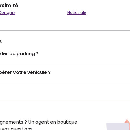
oximité
 Congrès
Nationale
s
er au parking ?
rer votre véhicule ?
ignements ? Un agent en boutique
 vos questions.