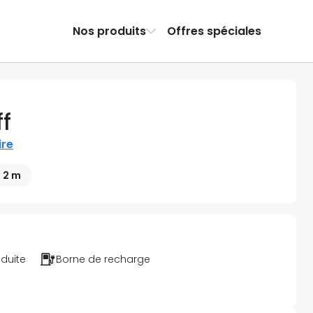
Nos produits
Offres spéciales
f
ire
 2 m
éduite
Borne de recharge