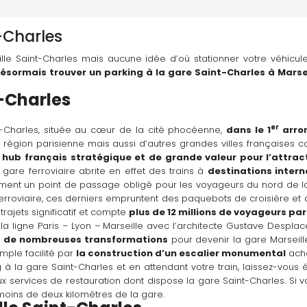
-Charles
lle Saint-Charles mais aucune idée d’où stationner votre véhicu
sormais trouver un parking à la gare Saint-Charles à Marsei
t-Charles
er
-Charles, située au cœur de la cité phocéenne, 
dans le 1
 arro
région parisienne mais aussi d’autres grandes villes françaises co
 hub français stratégique et de grande valeur pour l’attracti
a gare ferroviaire abrite en effet des trains à 
destinations intern
ement un point de passage obligé pour les voyageurs du nord de l
e ferroviaire, ces derniers empruntent des paquebots de croisière et d
ajets significatif et compte 
plus de 12 millions de voyageurs par
la ligne Paris – Lyon – Marseille avec l’architecte Gustave Desplac
 
de nombreuses transformations
 pour devenir la gare Marseille
mple facilité par 
la construction d’un escalier monumental
 ach
à la gare Saint-Charles et en attendant votre train, laissez-vous é
moins de deux kilomètres de la gare.