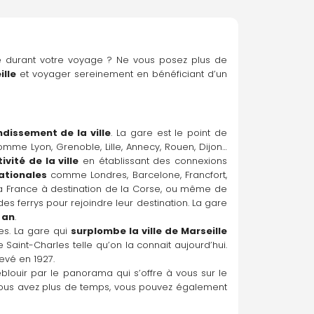
le durant votre voyage ? Ne vous posez plus de 
lle 
et voyager sereinement en bénéficiant d’un 
ndissement de la ville
. La gare est le point de 
mme Lyon, Grenoble, Lille, Annecy, Rouen, Dijon… 
vité de la ville
 en établissant des connexions 
ationales
 comme Londres, Barcelone, Francfort, 
a France à destination de la Corse, ou même de 
es ferrys pour rejoindre leur destination. La gare 
 an
.
es. La gare qui 
surplombe la ville de Marseille 
 Saint-Charles telle qu’on la connait aujourd’hui. 
evé en 1927.
blouir par le panorama qui s’offre à vous sur le 
centre-ville de Marseille et profitez des nombreux services de restauration dont dispose la gare Saint-Charles. Si vous avez plus de temps, vous pouvez également 