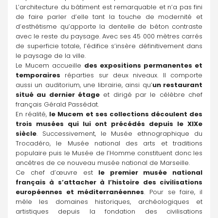
L’architecture du bâtiment est remarquable et n’a pas fini 
de faire parler d’elle tant la touche de modernité et 
d’esthétisme qu’apporte la dentelle de béton contraste 
avec le reste du paysage. Avec ses 45 000 mètres carrés 
de superficie totale, l’édifice s’insère définitivement dans 
le paysage de la ville.
Le Mucem accueille 
des expositions permanentes et 
temporaires
 réparties sur deux niveaux. Il comporte 
aussi un auditorium, une librairie, ainsi qu’
un restaurant 
situé au dernier étage
 et dirigé par le célèbre chef 
français Gérald Passédat.
En réalité, 
le Mucem et ses collections découlent des 
trois musées qui lui ont précédés depuis le XIXe 
siècle
. Successivement, le Musée ethnographique du 
Trocadéro, le Musée national des arts et traditions 
populaire puis le Musée de l’Homme constituent donc les 
ancêtres de ce nouveau musée national de Marseille.
Ce chef d’œuvre est 
le premier musée national 
français à s’attacher à l’histoire des civilisations 
européennes et méditerranéennes
. Pour se faire, il 
mêle les domaines historiques, archéologiques et 
artistiques depuis la fondation des civilisations 