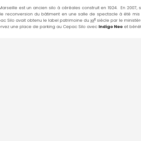
 Marseille est un ancien silo à céréales construit en 1924.  En 2007, 
 de reconversion du bâtiment en une salle de spectacle à été mis 
e
ac Silo avait obtenu le label patrimoine du 
xx
 siècle par le ministèr
servez une place de parking au Cepac Silo avec 
Indigo Neo
 et béné