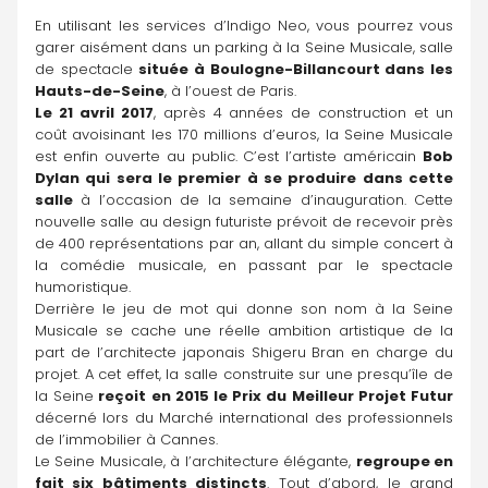
En utilisant les services d’Indigo Neo, vous pourrez vous 
garer aisément dans un parking à la Seine Musicale, salle 
de spectacle 
située à Boulogne-Billancourt dans les 
Hauts-de-Seine
, à l’ouest de Paris.
Le 21 avril 2017
, après 4 années de construction et un 
coût avoisinant les 170 millions d’euros, la Seine Musicale 
est enfin ouverte au public. C’est l’artiste américain 
Bob 
Dylan qui sera le premier à se produire dans cette 
salle
 à l’occasion de la semaine d’inauguration. Cette 
nouvelle salle au design futuriste prévoit de recevoir près 
de 400 représentations par an, allant du simple concert à 
la comédie musicale, en passant par le spectacle 
humoristique.
Derrière le jeu de mot qui donne son nom à la Seine 
Musicale se cache une réelle ambition artistique de la 
part de l’architecte japonais Shigeru Bran en charge du 
projet. A cet effet, la salle construite sur une presqu’île de 
la Seine
 reçoit en 2015 le Prix du Meilleur Projet Futur 
décerné lors du Marché international des professionnels 
de l’immobilier à Cannes.
Le Seine Musicale, à l’architecture élégante, 
regroupe en 
fait six bâtiments distincts
. Tout d’abord, le grand 