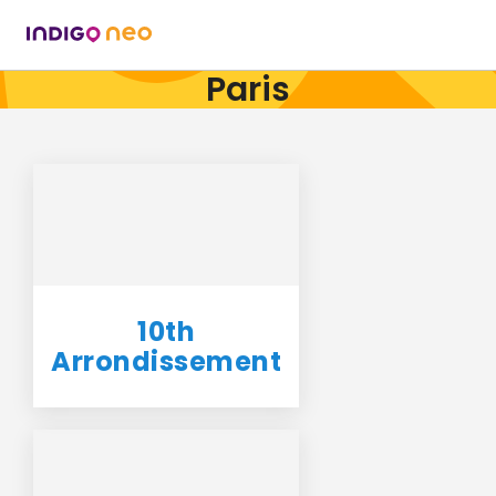
Paris
10th
Arrondissement